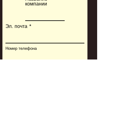
компании
Эл. почта
Номер телефона
Информация о станке и
контроллере
Тип станка
Модель станка